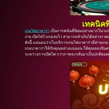
เทคนิคพ
เกมไพ่บาคาร่า
เป็นการพนันที่นิยมอย่างมากในวงกา
ง่าย เปิดไพ่ไวเกมจบไว สามารถทำเงินได้อย่างรวดเร
ดังนี้ แน่นอนว่าเว็บบริการเกมไพ่บาคาร่ามีค่ายเก
เกมบาคาร่าให้กับคุณอย่างแน่นอน ให้คุณลองจินตนา
ระหว่างการเปิดไพ่ กว่าภาพจะกลับมาเป็นปกติยอด