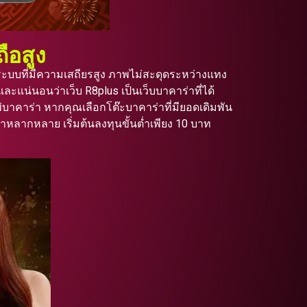
ือสูง
นระบบที่มีความเสถียรสูง ภาพไม่สะดุดระหว่างแทง
และแน่นอนว่าเว็บ R8plus เป็นเว็บบาคาร่าที่ได้
บาคาร่า หากคุณเลือกโต๊ะบาคาร่าที่มียอดเดิมพัน
ร่าหลากหลาย เริ่มต้นลงทุนขั้นต่ำเพียง 10 บาท