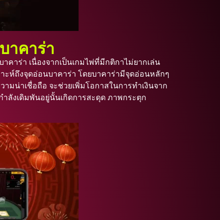
นบาคาร่า
ร่า เนื่องจากเป็นเกมไพ่ที่มีกติกาไม่ยากเล่น
คราะห์ถึงจุดอ่อนบาคาร่า โดยบาคาร่ามีจุดอ่อนหลักๆ
ีความน่าเชื่อถือ จะช่วยเพิ่มโอกาสในการทำเงินจาก
ำลังเดิมพันอยู่นั้นเกิดการสะดุด ภาพกระตุก