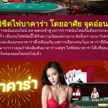
ิชิตไพ่บาคาร่า โดยอาศัย จุดอ่อ
รพนันออนไลน์ หลายคนเข้าสู่วงการการพนันโดยเริ่มต้นจากเกมบาคา
็ว เมื่อเกมไพ่ชนิดนี้ได้รับความนิยมอย่างมาก ดังนั้นเราจะมาวิเ
ม และห้องเกมบาคาร่าที่เหมือนกัน แต่การเลือกเล่นเว็บบาคาร่าที่ม
การว่าคุณกำลังเดิมพันบาคาร่าแต่จู่ๆ ไลฟ์สดบาคาร่าโต๊ะที่คุณก
เงินของคุณก็ลดลงไปแล้ว