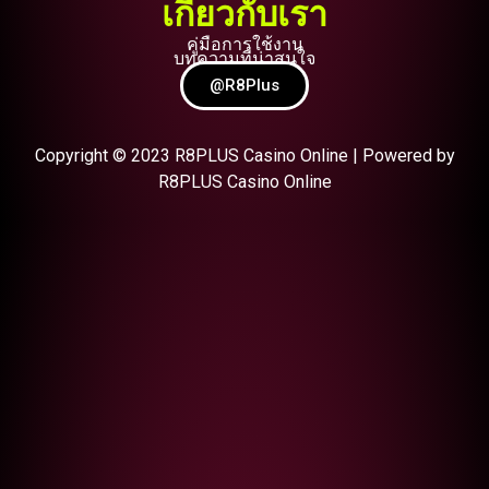
เกี่ยวกับเรา
คู่มือการใช้งาน
บทความที่น่าสนใจ
@R8Plus
Copyright © 2023 R8PLUS Casino Online | Powered by
R8PLUS Casino Online