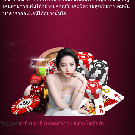
เล่นสามารถเล่นได้อย่างปลอดภัยและมีความสุขกับการเดิมพัน
บาคาร่าออนไลน์ได้อย่างมั่นใจ
Tagged
คาสิโน
คาสิโนสด
บาคาร่า auto
เว็บเดิมพัน