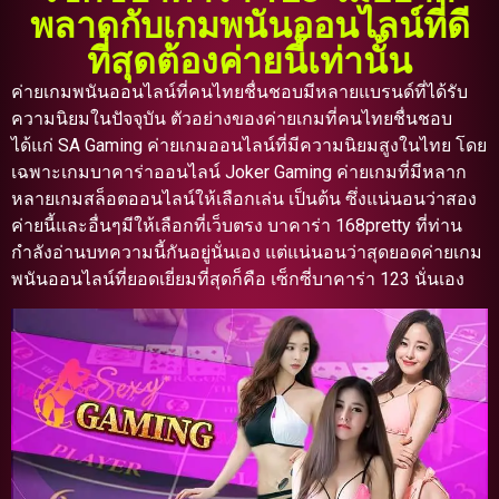
พลาดกับเกมพนันออนไลน์ที่ดี
ที่สุดต้องค่ายนี้เท่านั้น
ค่ายเกมพนันออนไลน์ที่คนไทยชื่นชอบมีหลายแบรนด์ที่ได้รับ
ความนิยมในปัจจุบัน ตัวอย่างของค่ายเกมที่คนไทยชื่นชอบ
ได้แก่ SA Gaming ค่ายเกมออนไลน์ที่มีความนิยมสูงในไทย โดย
เฉพาะเกมบาคาร่าออนไลน์ Joker Gaming ค่ายเกมที่มีหลาก
หลายเกมสล็อตออนไลน์ให้เลือกเล่น เป็นต้น ซึ่งแน่นอนว่าสอง
ค่ายนี้และอื่นๆมีให้เลือกที่เว็บตรง บาคาร่า 168pretty ที่ท่าน
กำลังอ่านบทความนี้กันอยู่นั่นเอง แต่แน่นอนว่าสุดยอดค่ายเกม
พนันออนไลน์ที่ยอดเยี่ยมที่สุดก็คือ เซ็กซี่บาคาร่า 123 นั่นเอง