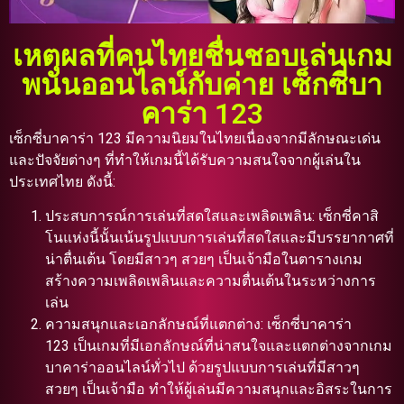
เหตุผลที่คนไทยชื่นชอบเล่นเกม
พนันออนไลน์กับค่าย เซ็กซี่บา
คาร่า 123
เซ็กซี่บาคาร่า 123 มีความนิยมในไทยเนื่องจากมีลักษณะเด่น
และปัจจัยต่างๆ ที่ทำให้เกมนี้ได้รับความสนใจจากผู้เล่นใน
ประเทศไทย ดังนี้:
ประสบการณ์การเล่นที่สดใสและเพลิดเพลิน: เซ็กซี่คาสิ
โนแห่งนี้นั้นเน้นรูปแบบการเล่นที่สดใสและมีบรรยากาศที่
น่าตื่นเต้น โดยมีสาวๆ สวยๆ เป็นเจ้ามือในตารางเกม
สร้างความเพลิดเพลินและความตื่นเต้นในระหว่างการ
เล่น
ความสนุกและเอกลักษณ์ที่แตกต่าง: เซ็กซี่บาคาร่า
123 เป็นเกมที่มีเอกลักษณ์ที่น่าสนใจและแตกต่างจากเกม
บาคาร่าออนไลน์ทั่วไป ด้วยรูปแบบการเล่นที่มีสาวๆ
สวยๆ เป็นเจ้ามือ ทำให้ผู้เล่นมีความสนุกและอิสระในการ