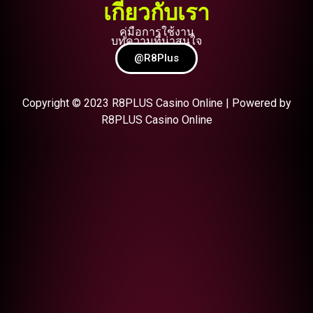
เกี่ยวกับเรา
คู่มือการใช้งาน
บทความที่น่าสนใจ
@R8Plus
Copyright © 2023 R8PLUS Casino Online | Powered by
R8PLUS Casino Online