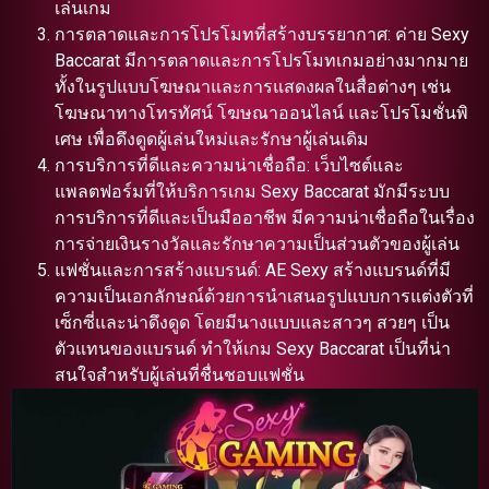
เล่นเกม
การตลาดและการโปรโมทที่สร้างบรรยากาศ: ค่าย Sexy
Baccarat มีการตลาดและการโปรโมทเกมอย่างมากมาย
ทั้งในรูปแบบโฆษณาและการแสดงผลในสื่อต่างๆ เช่น
โฆษณาทางโทรทัศน์ โฆษณาออนไลน์ และโปรโมชั่นพิ
เศษ เพื่อดึงดูดผู้เล่นใหม่และรักษาผู้เล่นเดิม
การบริการที่ดีและความน่าเชื่อถือ: เว็บไซต์และ
แพลตฟอร์มที่ให้บริการเกม Sexy Baccarat มักมีระบบ
การบริการที่ดีและเป็นมืออาชีพ มีความน่าเชื่อถือในเรื่อง
การจ่ายเงินรางวัลและรักษาความเป็นส่วนตัวของผู้เล่น
แฟชั่นและการสร้างแบรนด์: AE Sexy สร้างแบรนด์ที่มี
ความเป็นเอกลักษณ์ด้วยการนำเสนอรูปแบบการแต่งตัวที่
เซ็กซี่และน่าดึงดูด โดยมีนางแบบและสาวๆ สวยๆ เป็น
ตัวแทนของแบรนด์ ทำให้เกม Sexy Baccarat เป็นที่น่า
สนใจสำหรับผู้เล่นที่ชื่นชอบแฟชั่น