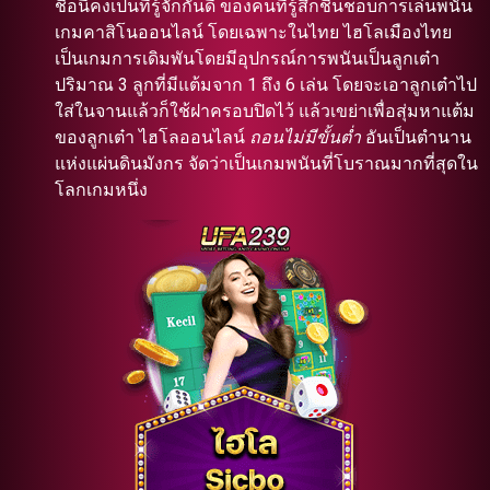
ชื่อนี้คงเป็นที่รู้จักกันดี ของคนที่รู้สึกชื่นชอบการเล่นพนัน
เกมคาสิโนออนไลน์ โดยเฉพาะในไทย ไฮโลเมืองไทย
เป็นเกมการเดิมพันโดยมีอุปกรณ์การพนันเป็นลูกเต๋า
ปริมาณ 3 ลูกที่มีแต้มจาก 1 ถึง 6 เล่น โดยจะเอาลูกเต๋าไป
ใส่ในจานแล้วก็ใช้ฝาครอบปิดไว้ แล้วเขย่าเพื่อสุ่มหาแต้ม
ของลูกเต๋า ไฮโลออนไลน์
ถอนไม่มีขั้นต่ำ
อันเป็นตำนาน
แห่งแผ่นดินมังกร จัดว่าเป็นเกมพนันที่โบราณมากที่สุดใน
โลกเกมหนึ่ง