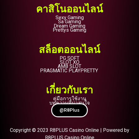
คาสิโนออนไลน์
Sexy Gaming
Sa Gaming
Dream Gaming
Prettys Gaming
สล็อตออนไลน์
PG SOFT
SLOT XO
AMB SLOT
PRAGMATIC PLAYPRETTY
เกี่ยวกับเรา
คู่มือการใช้งาน
บทความที่น่าสนใจ
@R8Plus
Copyright © 2023 R8PLUS Casino Online | Powered by
R8PLUS Casino Online