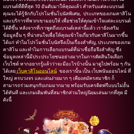
แบรนด์ที่ดีที่สุด 10 อันดับมาให้คุณแล้ว สำหรับแต่ละแบรนด์
คุณจะได้รู้จักกับโปรโมชั่นโบนัสพิเศษ, ประเภทของเกมคาสิโน
และบริการที่พวกเขามอบให้ เพื่อช่วยให้คุณเข้าใจแต่ละแบรนด์
ได้ดีขึ้น หลังจากที่เราพูดถึงแบรนด์เหล่านี้แล้ว เรายังเสริม
ข้อมูลอื่น ๆ ที่น่าสนใจเพื่อให้คุณเข้าใจเกี่ยวกับคาสิโนมากขึ้น
ได้แก่ ทำไมโปรโมชั่นโบนัสจึงเป็นเรื่องสำคัญ, ประเภทของเกม
คาสิโน และทำไมการเลือกแบรนด์ที่น่าเชื่อถือจึงสำคัญ ซึ่ง
ข้อมูลเหล่านี้มีประประโยชนอย่างมากในการตัดสินใจเลือก
เว็บไซต์ หากอยากรู้แล้วว่าจะมีอะไรบ้างนั้น มาดูไปพร้อม ๆ กัน
ได้เลย
เว็บคาสิโนออนไลน์
ของเรานั้น เป็น เว็บพนันออนไลน์ ที่
ใหญ่ ครบวงจร และเล่นง่ายมาก ๆ เพียงสมัครสมาชิก ก็
สามารถร่วมสนุกกับเกมมากมาย พร้อมรับเครดิตฟรีแบบไม่อั้น
ได้ทันที และเกมเดิมพันที่สมาชิกส่วนใหญ่นิยมเล่นมากที่สุด มี
ดังนี้