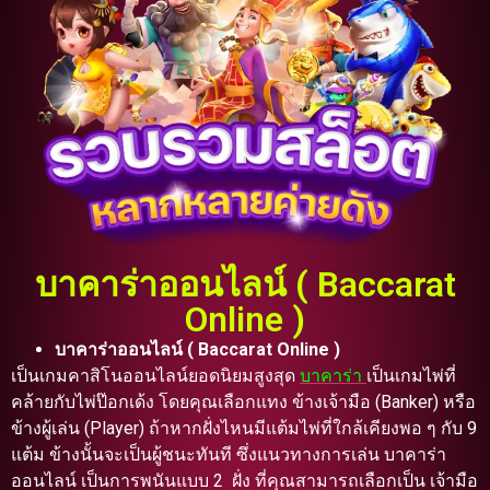
บาคาร่าออนไลน์ ( Baccarat
Online )
บาคาร่าออนไลน์ ( Baccarat Online )
เป็นเกมคาสิโนออนไลน์ยอดนิยมสูงสุด
บาคาร่า
เป็นเกมไพ่ที่
คล้ายกับไพ่ป๊อกเด้ง โดยคุณเลือกแทง ข้างเจ้ามือ (Banker) หรือ
ข้างผู้เล่น (Player) ถ้าหากฝั่งไหนมีแต้มไพ่ที่ใกล้เคียงพอ ๆ กับ 9
แต้ม ข้างนั้นจะเป็นผู้ชนะทันที ซึ่งแนวทางการเล่น บาคาร่า
ออนไลน์ เป็นการพนันแบบ 2 ฝั่ง ที่คุณสามารถเลือกเป็น เจ้ามือ