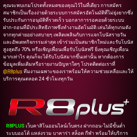
คุณจะพบเกมโปรดทั้งหมดของคุณไว้ในที่เดียว การสมัคร
สมาชิกเป็นเรื่องง่ายด้วยระบบการสมัครอัตโนมัติที่ไม่ยุ่งยากซึ่ง
รับประกันการอนุมัติที่รวดเร็ว บอกลาการรอคอยด้วยระบบ
ฝาก-ถอนที่มีประสิทธิภาพซึ่งทำงานอัตโนมัติ เล่นได้ทุกเกมดัง
จากทุกค่ายอย่างสบายๆ เพลิดเพลินกับการแจกโบนัสรายวัน
และอัพเดทกิจกรรมล่าสุด เข้าร่วมเป็นสมาชิกใหม่และรับโบนัส
สูงสุดถึง 70% หรือเชิญเพื่อนเพื่อรับโบนัสฟรี ยิ่งคุณเชิญเพื่อน
มากเท่าไร คุณก็จะได้รับโบนัสมากขึ้นเท่านั้น หากต้องการ
ข้อมูลเพิ่มเติมหรือรายงานปัญหาใดๆ โปรดติดต่อเราที่
@R8plus
ทีมงานเฉพาะของเราพร้อมให้ความช่วยเหลือและให้
บริการคุณตลอด 24 ชั่วโมงทุกวัน
R8PLUS
เว็บคาสิโนออนไลน์เว็บตรง ฝากถอน-ไม่มีขั้นต่ำ
ระบบออโต้ แหล่งรวม บาคาร่า สล็อต กีฬา พร้อมให้บริการ