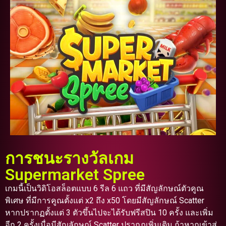
การชนะรางวัลเกม
Supermarket Spree
เกมนี้เป็นวิดิโอสล็อตแบบ 6 รีล 6 แถว ที่มีสัญลักษณ์ตัวคูณ
พิเศษ ที่มีการคูณตั้งแต่ x2 ถึง x50 โดยมีสัญลักษณ์ Scatter
หากปรากฏตั้งแต่ 3 ตัวขึ้นไปจะได้รับฟรีสปิน 10 ครั้ง และเพิ่ม
อีก 2 ครั้งเมื่อมีสัญลักษณ์ Scatter ปรากฏเพิ่มเติม ถ้าหากเข้าสู่