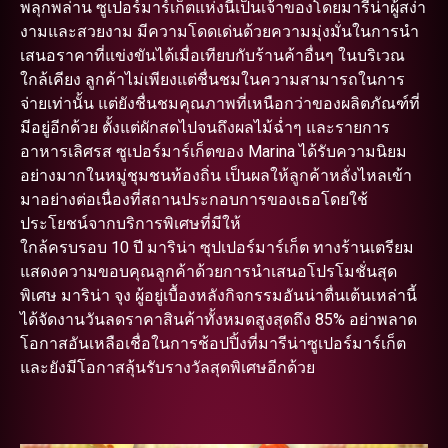
พลุกพล่าน ซูเปอร์มาร์เก็ตแห่งนี้เป็นเจ้าของโดยมารีน่าผู้สง่า
งามและสวยงาม มีความโดดเด่นด้วยความมุ่งมั่นในการนำ
เสนอราคาที่แข่งขันได้เมื่อเทียบกับร้านค้าอื่นๆ ในบริเวณ
ใกล้เคียง ลูกค้าไม่เพียงแต่ชื่นชมในความสามารถในการ
จ่ายเท่านั้น แต่ยังชื่นชมคุณภาพที่เหนือกว่าของผลิตภัณฑ์ที่
มีอยู่อีกด้วย ตั้งแต่ผักสดไปจนถึงผลไม้ฉ่ำๆ และรายการ
อาหารเลิศรส ซูเปอร์มาร์เก็ตของ Marina ได้รับความนิยม
อย่างมากในหมู่ชุมชนท้องถิ่น เป็นผลให้ลูกค้าหลั่งไหลเข้า
มาอย่างต่อเนื่องที่สถานประกอบการของเธอโดยใช้
ประโยชน์จากบริการพิเศษที่มีให้
ใกล้ครบรอบ 10 ปี มาริน่า ซุปเปอร์มาร์เก็ต ทางร้านเตรียม
แสดงความขอบคุณลูกค้าด้วยการนำเสนอโปรโมชั่นสุด
พิเศษ มาริน่า จุง ผู้อยู่เบื้องหลังกิจกรรมอันน่าตื่นเต้นเหล่านี้
ได้จัดงานวันลดราคาสินค้าทั้งหมดสูงสุดถึง 85% อย่าพลาด
โอกาสอันเหลือเชื่อในการช้อปปิ้งที่มารีน่าซูเปอร์มาร์เก็ต
และยังมีโอกาสลุ้นรับรางวัลสุดพิเศษอีกด้วย