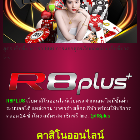
สูตร เซ็กซี่บาคาร่า 666 การแจกสูตรเว็บยอดนิยมเซ็กซี่บาค
[…]
R8PLUS
เว็บคาสิโนออนไลน์เว็บตรง ฝากถอน-ไม่มีขั้นต่ำ
ระบบออโต้ แหล่งรวม บาคาร่า สล็อต กีฬา พร้อมให้บริการ
ตลอด 24 ชั่วโมง สมัครสมาชิกฟรี line :
@R8plus
คาสิโนออนไลน์